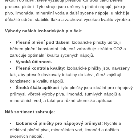
tekutin do lahví, které vyžadují přesnou kontrolu tlaku během
procesu plnění. Tyto stroje jsou určeny k plnění nápojů, jako je
pivo, limonáda, minerální voda a další sycené nápoje, u nichž je
důležité udržet stabilitu tlaku a zachovat vysokou kvalitu výrobku.
Výhody našich izobarických plniček:
Přesné plnění pod tlakem
: Izobarické plničky udržují
během plnění konstantní tlak, což zabraňuje ztrátám CO2 a
zaručuje optimální kvalitu sycených nápojů.
Vysoká účinnost.
Přesná kontrola kvality:
Izobarické plničky jsou navrženy
tak, aby přesně dávkovaly tekutiny do lahví, čímž zajišťují
konzistenci a kvalitu nápojů.
Široká škála aplikací
: tyto plničky jsou ideální pro nápojový
průmysl, včetně výroby piva, limonád, šumivých nápojů a
minerálních vod, a také pro různé chemické aplikace.
Náš sortiment zahrnuje:
Izobarické plničky pro nápojový průmysl:
Rychlé a
efektivní plnění piva, minerálních vod, limonád a dalších
sycených nápojů.