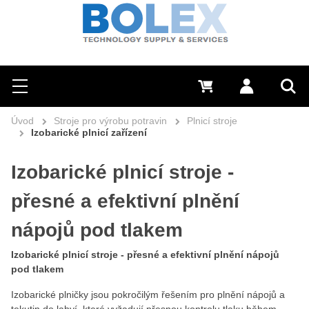
Hledat
0 Kč
Přihlásit se
Menu
Vyh
Úvod
Stroje pro výrobu potravin
Plnicí stroje
Izobarické plnicí zařízení
Izobarické plnicí stroje -
přesné a efektivní plnění
nápojů pod tlakem
Izobarické plnicí stroje - přesné a efektivní plnění nápojů
pod tlakem
Izobarické plničky jsou pokročilým řešením pro plnění nápojů a