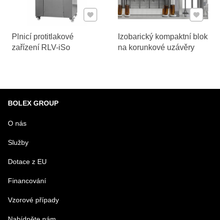
Přidat k Oblíbeným
Přidat k
Plnicí protitlakové
Izobarický kompaktní blok
zařízení RLV-iSo
na korunkové uzávěry
BOLEX GROUP
O nás
Služby
Dotace z EU
Financování
Vzorové případy
Nabídněte nám